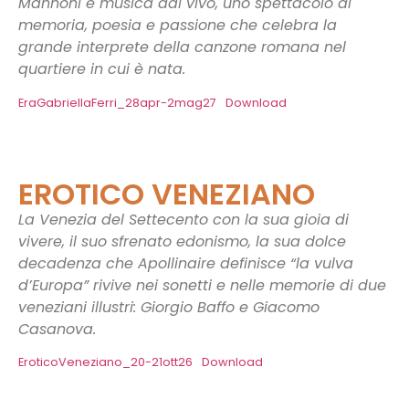
Mannoni e musica dal vivo, uno spettacolo di
memoria, poesia e passione che celebra la
grande interprete della canzone romana nel
quartiere in cui è nata.
EraGabriellaFerri_28apr-2mag27
Download
EROTICO VENEZIANO
La Venezia del Settecento con la sua gioia di
vivere, il suo sfrenato edonismo, la sua dolce
decadenza che Apollinaire definisce “la vulva
d’Europa” rivive nei sonetti e nelle memorie di due
veneziani illustri: Giorgio Baffo e Giacomo
Casanova.
EroticoVeneziano_20-21ott26
Download