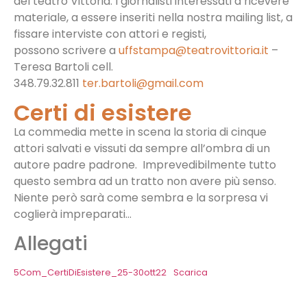
del teatro Vittoria. I giornalisti interessati a ricevere
materiale, a essere inseriti nella nostra mailing list, a
fissare interviste con attori e registi,
possono scrivere a
uffstampa@teatrovittoria.it
–
Teresa Bartoli cell.
348.79.32.811
ter.bartoli@gmail.com
Certi di esistere
La commedia mette in scena la storia di cinque
attori salvati e vissuti da sempre all’ombra di un
autore padre padrone.
Imprevedibilmente tutto
questo sembra ad un tratto non avere più senso.
Niente però sarà come sembra e la sorpresa vi
coglierà impreparati…
Allegati
5Com_CertiDiEsistere_25-30ott22
Scarica