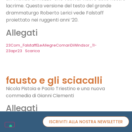
lacrime. Questa versione del testo del grande
drammaturgo Roberto Lerici vede Falstaff
proiettato nei ruggenti anni ’20.
Allegati
23Com_FalstaffELeAllegreComariDiWindsor_11-
23apr23
Scarica
fausto e gli sciacalli
Nicola Pistoia e Paolo Triestino e una nuova
commedia di Gianni Clementi
Allegati
COMUNICATO STAMPA FAUSTO E GLI SCIACALLI
Scarica
ISCRIVITI ALLA NOSTRA NEWSLETTER