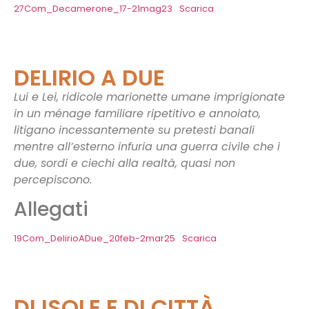
27Com_Decamerone_17-21mag23
Scarica
DELIRIO A DUE
Lui e Lei, ridicole marionette umane imprigionate
in un ménage familiare ripetitivo e annoiato,
litigano incessantemente su pretesti banali
mentre all’esterno infuria una guerra civile che i
due, sordi e ciechi alla realtà, quasi non
percepiscono.
Allegati
19Com_DelirioADue_20feb-2mar25
Scarica
DI ISOLE E DI CITTÀ