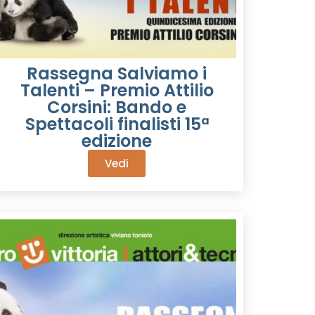
Rassegna Salviamo i
Talenti – Premio Attilio
Corsini: Bando e
Spettacoli finalisti 15ª
edizione
Vedi