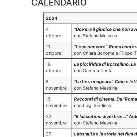
CALENDARIO
2024
4
“Dov’era il giudice che non av
ottobre
con Stefano Messina
11
“L’eco der core”. Roma com’er
ottobre
con Chiara Bonome e Filippo T
18
La picciridda di Borsellino. La 
ottobre
con Gemma Costa
8
“La fiera magnara”. Cibo e let
novembre
con Stefano Messina
15
Racconti di cinema. Da “Roma 
novembre
con Luigi Sardiello
22
“E lasciatemi divertire!…” Al
novembre
con Stefano Messina
29
L’attualità e la storia nel film 