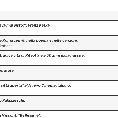
eva mai visto?”. Franz Kafka,
a Roma com’è, nella poesia e nelle canzoni,
irabassi
tragica vita di Rita Atria a 50 anni dalla nascita,
teratura,
città aperta” al Nuovo Cinema Italiano,
do Palazzeschi,
di Visconti “Bellissima”,