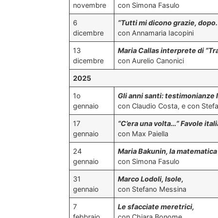
novembre
con Simona Fasulo
6
“Tutti mi dicono grazie, dopo.
dicembre
con Annamaria Iacopini
13
Maria Callas interprete di “Tra
dicembre
con Aurelio Canonici
2025
1o
Gli anni santi: testimonianze 
gennaio
con Claudio Costa, e con Ste
17
“C’era una volta…” Favole ital
gennaio
con Max Paiella
24
Maria Bakunin, la matematica 
gennaio
con Simona Fasulo
31
Marco Lodoli, Isole,
gennaio
con Stefano Messina
7
Le sfacciate meretrici,
febbraio
con Chiara Bonome