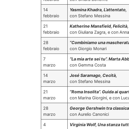
14
Yasmina Khadra, L’attentato,
febbraio
con Stefano Messina
21
Katherine Mansfield, Felicità,
febbraio
con Giuliana Zagra, e con Anna
28
“Combiniamo una mascherata! C
febbraio
con Giorgio Monari
7
“La mia arte sei tu”. Marta Abb
marzo
con Gemma Costa
14
José Saramago, Cecità,
marzo
con Stefano Messina
21
“Roma Insolita”. Guida ai quar
marzo
con Marina Giorgini, e con Luca
28
George Gershwin tra classica
marzo
con Aurelio Canonici
4
Virginia Wolf, Una stanza tutt