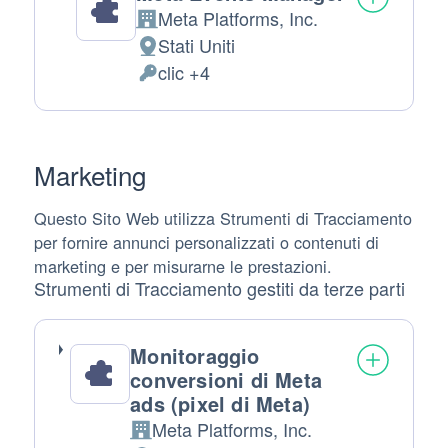
Meta Platforms, Inc.
Azienda:
Stati Uniti
Luogo
clic +4
del
Dati
trattamento:
Personali
trattati:
Marketing
Questo Sito Web utilizza Strumenti di Tracciamento
per fornire annunci personalizzati o contenuti di
marketing e per misurarne le prestazioni.
Strumenti di Tracciamento gestiti da terze parti
Monitoraggio
conversioni di Meta
ads (pixel di Meta)
Meta Platforms, Inc.
Azienda: