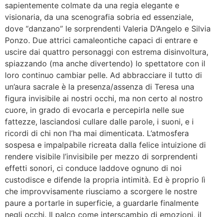
sapientemente colmate da una regia elegante e
visionaria, da una scenografia sobria ed essenziale,
dove “danzano” le sorprendenti Valeria D’Angelo e Silvia
Ponzo. Due attrici camaleontiche capaci di entrare e
uscire dai quattro personaggi con estrema disinvoltura,
spiazzando (ma anche divertendo) lo spettatore con il
loro continuo cambiar pelle. Ad abbracciare il tutto di
un’aura sacrale è la presenza/assenza di Teresa una
figura invisibile ai nostri occhi, ma non certo al nostro
cuore, in grado di evocarla e percepirla nelle sue
fattezze, lasciandosi cullare dalle parole, i suoni, e i
ricordi di chi non l’ha mai dimenticata. L’atmosfera
sospesa e impalpabile ricreata dalla felice intuizione di
rendere visibile l’invisibile per mezzo di sorprendenti
effetti sonori, ci conduce laddove ognuno di noi
custodisce e difende la propria intimità. Ed è proprio lì
che improvvisamente riusciamo a scorgere le nostre
paure a portarle in superficie, a guardarle finalmente
negli occhi. Il palco come interscambio di emozioni, il