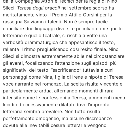
dalla Compagnia Attori e Tecnici per la regia di Nino
Sileci,
Teresa degli oracoli
nel settembre scorso ha
meritatamente vinto il Premio Attilio Corsini per la
rassegna Salviamo i talenti. Non è sempre facile
conciliare due linguaggi diversi e peculiari come quello
letterario e quello teatrale, si rischia a volte una
verbosità drammaturgica che appesantisce il testo,
rallenta il ritmo pregiudicando così l’esito finale. Nino
Sileci si dimostra estremamente abile nel circostanziare
gli eventi, focalizzando l’attenzione sugli episodi più
significativi del testo, “sacrificando” tuttavia alcuni
personaggi come Nina, figlia di Irene e nipote di Teresa
voce narrante nel romanzo. La scelta risulta vincente e
particolarmente ardua, alternando momenti di rara
intensità come le confessioni a Teresa, a momenti meno
lucidi ed eccessivamente dilatati dove l’impronta
letteraria sembra prevalere. Non tutto risulta
perfettamente omogeneo, ma alcune discrepanze
dovute alle inevitabili cesure letterarie vengono