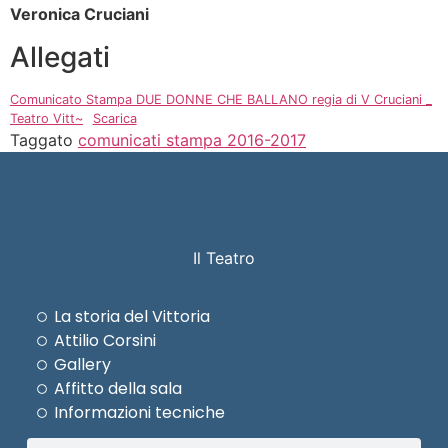
Veronica Cruciani
Allegati
Comunicato Stampa DUE DONNE CHE BALLANO regia di V Cruciani _
Teatro Vitt~
Scarica
Taggato
comunicati stampa 2016-2017
Il Teatro
La storia del Vittoria
Attilio Corsini
Gallery
Affitto della sala
Informazioni tecniche