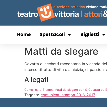
Home
Spettacoli
Biglietti
Matti da slegare
Covatta e Iacchetti raccontano la vicenda dei 
intenso ritratto di vita e amicizia, di passioni
Allegati
Comunicato Stampa Matti da slegare con G.Covatta ed E.
Taggato
comunicati stampa 2016-2017