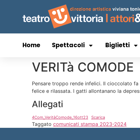
Home
Spettacoli
Biglietti
VERITà COMODE
Pensare troppo rende infelici. Il cioccolato 
felice e rilassata. I gatti allontanano la dep
Allegati
4Com_VeritàComode_16ott23
Scarica
Taggato
comunicati stampa 2023-2024