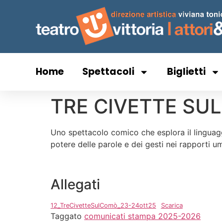
Home
Spettacoli
Biglietti
TRE CIVETTE SU
Uno spettacolo comico che esplora il linguaggi
potere delle parole e dei gesti nei rapporti um
Allegati
12_TreCivetteSulComò_23-24ott25
Scarica
Taggato
comunicati stampa 2025-2026