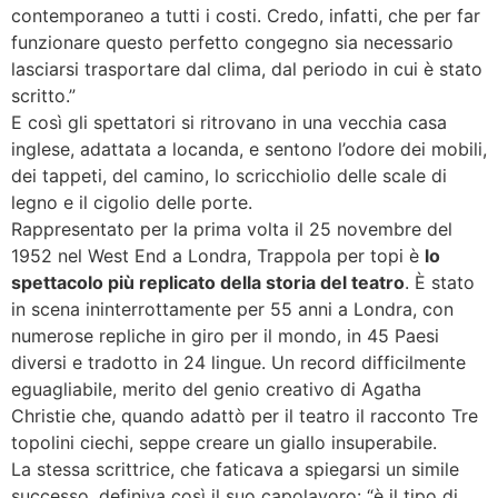
contemporaneo a tutti i costi. Credo, infatti, che per far
funzionare questo perfetto congegno sia necessario
lasciarsi trasportare dal clima, dal periodo in cui è stato
scritto.”
E così gli spettatori si ritrovano in una vecchia casa
inglese, adattata a locanda, e sentono l’odore dei mobili,
dei tappeti, del camino, lo scricchiolio delle scale di
legno e il cigolio delle porte.
Rappresentato per la prima volta il 25 novembre del
1952 nel West End a Londra, Trappola per topi è
lo
spettacolo più replicato della storia del teatro
. È stato
in scena ininterrottamente per 55 anni a Londra, con
numerose repliche in giro per il mondo, in 45 Paesi
diversi e tradotto in 24 lingue. Un record difficilmente
eguagliabile, merito del genio creativo di Agatha
Christie che, quando adattò per il teatro il racconto Tre
topolini ciechi, seppe creare un giallo insuperabile.
La stessa scrittrice, che faticava a spiegarsi un simile
successo, definiva così il suo capolavoro: “è il tipo di