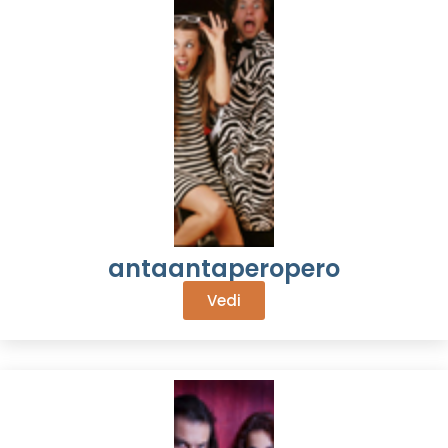
antaantaperopero
Vedi