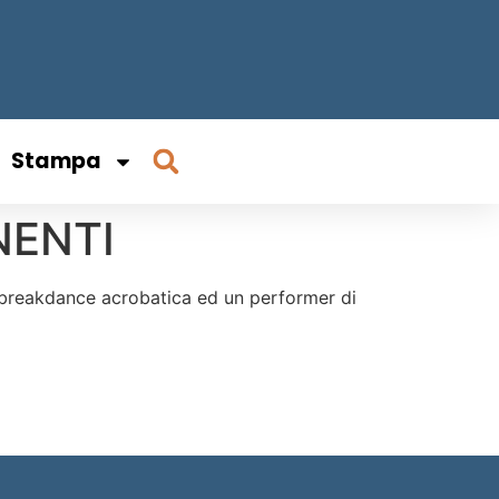
Stampa
NENTI
di breakdance acrobatica ed un performer di