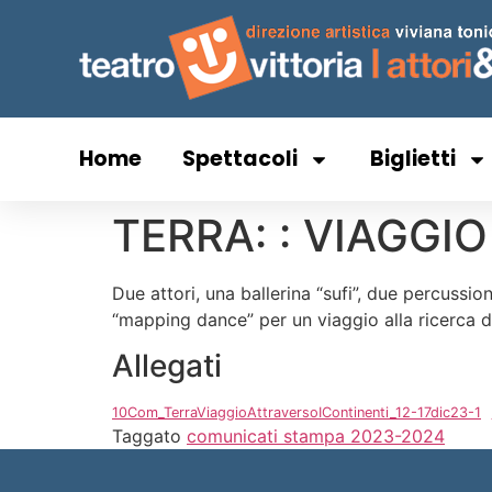
Home
Spettacoli
Biglietti
TERRA: : VIAGGI
Due attori, una ballerina “sufi”, due percuss
“mapping dance” per un viaggio alla ricerca 
Allegati
10Com_TerraViaggioAttraversoIContinenti_12-17dic23-1
Taggato
comunicati stampa 2023-2024