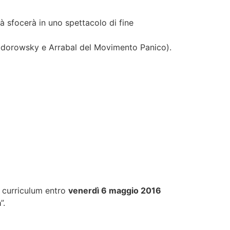
tà sfocerà in uno spettacolo di fine
n Jodorowsky e Arrabal del Movimento Panico).
io curriculum entro
venerdì 6 maggio 2016
a
”.