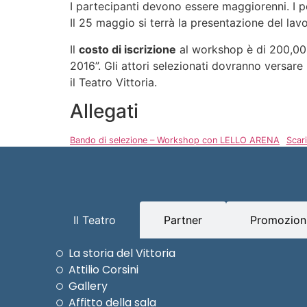
I partecipanti devono essere maggiorenni. I p
Il 25 maggio si terrà la presentazione del lav
Il
costo di iscrizione
al workshop è di 200,00 
2016”. Gli attori selezionati dovranno versa
il Teatro Vittoria.
Allegati
Bando di selezione – Workshop con LELLO ARENA
Scar
Il Teatro
Partner
Promozioni
La storia del Vittoria
Attilio Corsini
Gallery
Affitto della sala