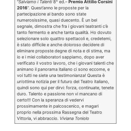
“
Salviamo i Talenti
8^ ed.–
Premio Attilio Corsini
2016
”. Quest’anno le proposte per la
partecipazione al bando sono state
numerosissime, quasi duecento. È un bel
segnale, dimostra che fra i giovani teatranti c’è
tanto fermento e anche tanta qualità. Ho dovuto
selezionare solo quattro spettacoli e, credetemi,
è stato difficile e anche doloroso decidere di
eliminare proposte degne di nota e di stima, ma
io e i miei collaboratori sappiamo, dopo aver
verificato il vostro lavoro, che i giovani talenti che
animano il panorama italiano ci sono eccome, e
voi tutti ne siete una testimonianza! Questa è
un’ottima notizia per il futuro del Teatro italiano,
quindi sono qui per dirvi: forza, continuate, tenete
duro. Talento e passione non vi mancano di
certo!!! Con la speranza di vedervi
prossimamente in palcoscenico, e magari
proprio nella prossima Rassegna del Teatro
Vittoria, vi abbraccio.
Viviana Toniolo