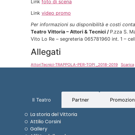
Link
foto di scena
Link
video promo
Per informazioni su disponibilità e costi conta
Teatro Vittoria – Attori & Tecnici
/
P.zza S. M
Vito Lo Re – segreteria 065781960 int. 1 – cel
Allegati
AttoriTecnici-TRAPPOLA-PER-TOPI _2018-2019
Scarica
Il Teatro
Partner
Promozioni
La storia del Vittoria
Attilio Corsini
Gallery