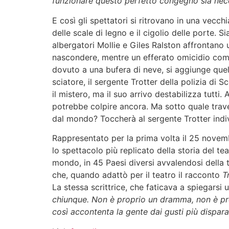
funzionare questo perfetto congegno sia necess
E così gli spettatori si ritrovano in una vecch
delle scale di legno e il cigolio delle porte. 
albergatori Mollie e Giles Ralston affrontan
nascondere, mentre un efferato omicidio com
dovuto a una bufera di neve, si aggiunge quell
sciatore, il sergente Trotter della polizia di S
il mistero, ma il suo arrivo destabilizza tutti
potrebbe colpire ancora. Ma sotto quale trave
dal mondo? Toccherà al sergente Trotter indiv
Rappresentato per la prima volta il 25 nove
lo spettacolo più replicato della storia del t
mondo, in 45 Paesi diversi avvalendosi della t
che, quando adattò per il teatro il racconto
T
La stessa scrittrice, che faticava a spiegarsi 
chiunque. Non è proprio un dramma, non è prop
così accontenta la gente dai gusti più disparat