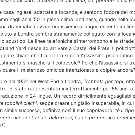
ario lasciarsi trasportare dal clima, dal periodo in cui è s
ia casa inglese, adattata a locanda, e sentono l’odore dei mob
Siamo negli anni ’50 in pieno clima londinese, quando nella lo
o una drammatica avventuraassieme a cinque eccentrici clien
piuto a Londra sembra stranamente collegato con la locand
o acustico. Le linee telefoniche s’interrompono e le strade 
cotland Yard riesce ad arrivare a Castel del Frate. Il poliziot
. Appare chiaro che tra di loro si cela l’assassino psicopat
stimento si maschera il colpevole? Perché l’assassino si tr
iduare il misterioso omicida intenzionato a colpire ancora
mbre del 1952 nel West End a Londra,
Trappola per topi
, olt
eatro. E’ stato rappresentato ininterrottamente per 55 anni a
raduzione in 24 lingue. Un record difficilmente eguagliabile
re topolini ciechi,
seppe creare un giallo insuperabile, in cu
un simile successo, definiva così il suo capolavoro:
“è il ti
rio uno spettacolo dell’orrore, non è proprio una commedia
i”.