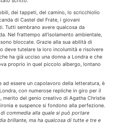
tato scritto.
”
ili, dei tappeti, del camino, lo scricchiolio
canda di Castel del Frate, i giovani
ti. Tutti sembrano avere qualcosa da
a. Nel frattempo all’isolamento ambientale,
sono bloccate. Grazie alla sua abilità di
to deve tutelare la loro incolumità e risolvere
ico che ha già ucciso una donna a Londra e che
ova proprio in quel piccolo albergo, lontano
?
re ad essere un capolavoro della letteratura, è
 Londra, con numerose repliche in giro per il
, merito del genio creativo di Agatha Christie
i ironia e suspence si fondono alla perfezione.
po di commedia alla quale si può portare
 brillante, ma ha qualcosa di tutte e tre e