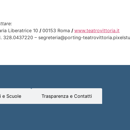
ttare:
aria Liberatrice 10
/
00153 Roma
/
www.teatrovittoria.it
l. 328.0437220 – segreteria@porting-teatrovittoria.pixelstu
 e Scuole
Trasparenza e Contatti