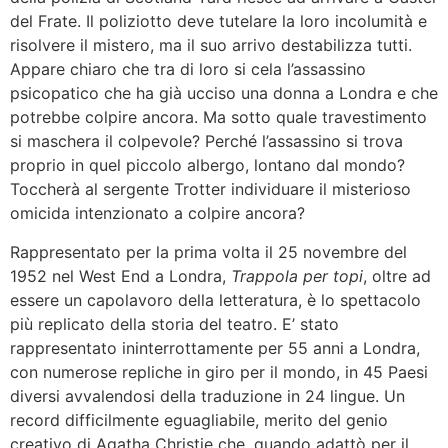
del Frate. Il poliziotto deve tutelare la loro incolumità e
risolvere il mistero, ma il suo arrivo destabilizza tutti.
Appare chiaro che tra di loro si cela l’assassino
psicopatico che ha già ucciso una donna a Londra e che
potrebbe colpire ancora. Ma sotto quale travestimento
si maschera il colpevole? Perché l’assassino si trova
proprio in quel piccolo albergo, lontano dal mondo?
Toccherà al sergente Trotter individuare il misterioso
omicida intenzionato a colpire ancora?
Rappresentato per la prima volta il 25 novembre del
1952 nel West End a Londra,
Trappola per topi
, oltre ad
essere un capolavoro della letteratura, è lo spettacolo
più replicato della storia del teatro. E’ stato
rappresentato ininterrottamente per 55 anni a Londra,
con numerose repliche in giro per il mondo, in 45 Paesi
diversi avvalendosi della traduzione in 24 lingue. Un
record difficilmente eguagliabile, merito del genio
creativo di Agatha Christie che, quando adattò per il