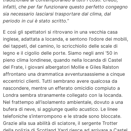
infatti, che per far funzionare questo perfetto congegno
sia necessario lasciarsi trasportare dal clima, dal
periodo in cui è stato scritto.
”
E così gli spettatori si ritrovano in una vecchia casa
inglese, adattata a locanda, e sentono l’odore dei mobili,
dei tappeti, del camino, lo scricchiolio delle scale di
legno e il cigolio delle porte. Siamo negli anni ’50 in
pieno clima londinese, quando nella locanda di Castel
del Frate, i giovani albergatori Mollie e Giles Ralston
affrontano una drammatica avventuraassieme a cinque
eccentrici clienti. Tutti sembrano avere qualcosa da
nascondere, mentre un efferato omicidio compiuto a
Londra sembra stranamente collegato con la locanda.
Nel frattempo all’isolamento ambientale, dovuto a una
bufera di neve, si aggiunge quello acustico. Le linee
telefoniche s’interrompono e le strade sono bloccate.
Grazie alla sua abilità di sciatore, il sergente Trotter
della polizia di Scotland Yard riesce ad arrivare a Castel