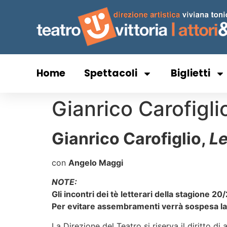
Home
Spettacoli
Biglietti
Gianrico Carofigli
Gianrico Carofiglio,
Le
con
Angelo Maggi
NOTE:
Gli incontri dei tè letterari della stagione 
Per evitare assembramenti verrà sospesa la m
La Direzione del Teatro si riserva il diritt