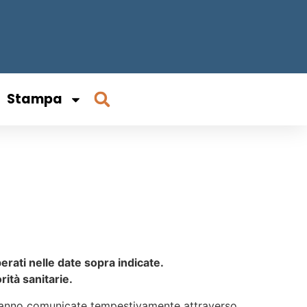
Stampa
erati nelle date sopra indicate.
ità sanitarie.
saranno comunicate tempestivamente attraverso