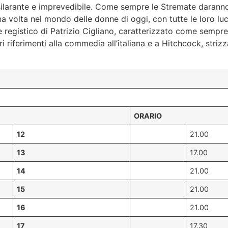
ilarante e imprevedibile. Come sempre le Stremate daranno 
na volta nel mondo delle donne di oggi, con tutte le loro lu
le registico di Patrizio Cigliano, caratterizzato come sempre
ari riferimenti alla commedia all’italiana e a Hitchcock, str
ORARIO
12
21.00
13
17.00
14
21.00
15
21.00
16
21.00
17
17.30