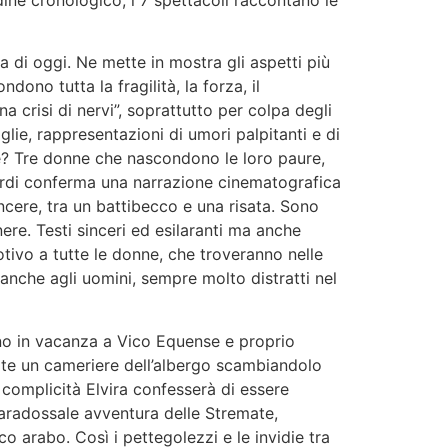
ine cronologico, i 7 spettacoli raccontano le
 di oggi. Ne mette in mostra gli aspetti più
ono tutta la fragilità, la forza, il
a crisi di nervi”, soprattutto per colpa degli
glie, rappresentazioni di umori palpitanti e di
nte? Tre donne che nascondono le loro paure,
iardi conferma una narrazione cinematografica
cere, tra un battibecco e una risata. Sono
ere. Testi sinceri ed esilaranti ma anche
otivo a tutte le donne, che troveranno nelle
anche agli uomini, sempre molto distratti nel
sono in vacanza a Vico Equense e proprio
orte un cameriere dell’albergo scambiandolo
 complicità Elvira confesserà di essere
 paradossale avventura delle Stremate,
o arabo. Così i pettegolezzi e le invidie tra