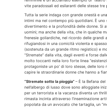
femminile e un acclamato esempio di “teatro s
vite paradossali ed esilaranti delle stesse tr
Tutta la serie indaga con grande onestà e una
intimi ma nel contempo più quotidiani. È uno sp
divertimento e la profondità delle donne. Si af
uomini; ma anche della vita, che in qualche ma
frenesie goliardiche, nel ricordo delle grandi
rifugiandosi in una comicità violenta e spass
(sostenuta da un grande ritmo registico) e mo
“Stremate” dalla vita, dagli eventi e forse da
molto toccanti nella loro forte linea “esisten
protagoniste un po’ di loro stesse, delle lor
capire le straordinarie donne che hanno a fia
“Stremate sotto la pioggia”
– È la Befana del
nell’albergo di lusso dove sono alloggiate in
per un terrorista e la vacanza diventa un thri
rimasta incinta attraverso l’inseminazione art
popolata da un avvocato che tartaglia, un “mor