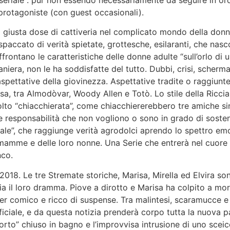
eriale”: pur non essendo necessariamente da seguire in ord
e protagoniste (con guest occasionali).
 giusta dose di cattiveria nel complicato mondo della donna
accato di verità spietate, grottesche, esilaranti, che nascond
frontano le caratteristiche delle donne adulte “sull’orlo di un
niera, non le ha soddisfatte del tutto. Dubbi, crisi, scherma
 aspettative della giovinezza. Aspettative tradite o raggiu
osa, tra Almodòvar, Woody Allen e Totò. Lo stile della Ricc
lto “chiacchierata”, come chiacchiererebbero tre amiche sin
lle responsabilità che non vogliono o sono in grado di sosten
ziale”, che raggiunge verità agrodolci aprendo lo spettro em
o mamme e delle loro nonne. Una Serie che entrerà nel cuore 
nco.
 2018. Le tre Stremate storiche, Marisa, Mirella ed Elvira 
izia il loro dramma. Piove a dirotto e Marisa ha colpito a m
ller comico e ricco di suspense. Tra malintesi, scaramucce e
ificiale, e da questa notizia prenderà corpo tutta la nuova
to” chiuso in bagno e l’improvvisa intrusione di uno sceicc