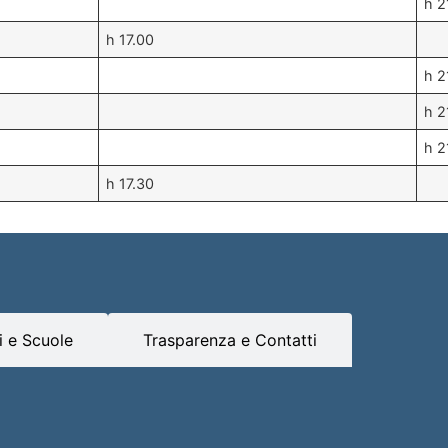
h 2
h 17.00
h 2
h 2
h 2
h 17.30
 e Scuole
Trasparenza e Contatti