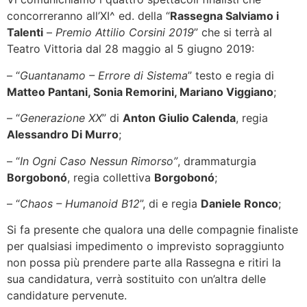
concorreranno all’XI^ ed. della “
Rassegna Salviamo i
Talenti
–
Premio Attilio Corsini 2019
” che si terrà al
Teatro Vittoria dal 28 maggio al 5 giugno 2019:
– “
Guantanamo – Errore di Sistema
” testo e regia di
Matteo Pantani, Sonia Remorini, Mariano Viggiano
;
– “
Generazione XX
” di
Anton Giulio Calenda
, regia
Alessandro Di Murro
;
– “
In Ogni Caso Nessun Rimorso”
,
drammaturgia
Borgobonó
, regia collettiva
Borgobonó
;
– “
Chaos – Humanoid B12
”, di e regia
Daniele Ronco
;
Si fa presente che qualora una delle compagnie finaliste
per qualsiasi impedimento o imprevisto sopraggiunto
non possa più prendere parte alla Rassegna e ritiri la
sua candidatura, verrà sostituito con un’altra delle
candidature pervenute.