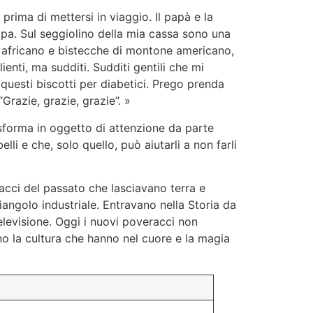
rima di mettersi in viaggio. Il papà e la
appa. Sul seggiolino della mia cassa sono una
ce africano e bistecche di montone americano,
clienti, ma sudditi. Sudditi gentili che mi
uesti biscotti per diabetici. Prego prenda
Grazie, grazie, grazie”. »
asforma in oggetto di attenzione da parte
i e che, solo quello, può aiutarli a non farli
overacci del passato che lasciavano terra e
iangolo industriale. Entravano nella Storia da
televisione. Oggi i nuovi poveracci non
o la cultura che hanno nel cuore e la magia