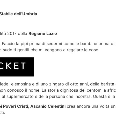
Stabile dell’Umbria
lità 2017 della
Regione Lazio
. Faccio la pipì prima di sedermi come le bambine prima di m
no sudditi gentili che mi vengono a regalare le cose.
ede l’elemosina e di uno zingaro di otto anni, della barist
 non conosco il nome. La storia dignitosa dei centomila afri
 al supermercato e delle persone che incontra. Questa è la s
ei Poveri Cristi
,
Ascanio Celestini
crea ancora una volta un r
ti.