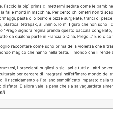
e. Faccio la pipì prima di mettermi seduta come le bambine p
 la fai e monti in macchina. Per cento chilometri non ti sc
 formaggi, pasta olio burro e pizze surgelate, tranci di pes
tro, plastica, tetrapak, alluminio. Io mi figuro che non sono i 
no “Prego signora regina prenda questo baccalà congelato, q
dotto da qualche parte in Francia o Cina. Prego…” E io dico “
Voglio raccontare come sono prima della violenza che li tr
ndo magico che hanno nella testa. Il mondo che li rende bell
abruzzesi, i braccianti pugliesi o siciliani e tutti gli altri p
turale per cercare di integrarsi nell’effimero mondo del tr
ro, il riscaldamento e l’italiano semplificato imparato dalla 
disfatta. E allora vale la pena che sia salvaguardata almen
ni)