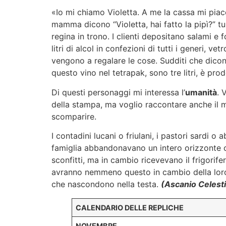
«Io mi chiamo Violetta. A me la cassa mi piac
mamma dicono “Violetta, hai fatto la pipì?” tu
regina in trono. I clienti depositano salami e
litri di alcol in confezioni di tutti i generi, ve
vengono a regalare le cose. Sudditi che dico
questo vino nel tetrapak, sono tre litri, è pro
Di questi personaggi mi interessa l’
umanità
. 
della stampa, ma voglio raccontare anche il mo
scomparire.
I contadini lucani o friulani, i pastori sardi o 
famiglia abbandonavano un intero orizzonte cul
sconfitti, ma in cambio ricevevano il frigorife
avranno nemmeno questo in cambio della loro 
che nascondono nella testa.
(Ascanio Celesti
CALENDARIO DELLE REPLICHE
NOVEMBRE