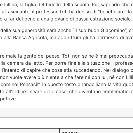
 Lillina, la figlia del bidello della scuola. Pur sapendo ch
 affascinante, il professor Toti ha deciso di “beneficiare” 
to a far del bene a una giovane di bassa estrazione sociale.
della sua generosità sarà anche “il suo buon Giacomino”, che
o alla Banca Agricola, ma addirittura gli ha permesso di ave
.
are male la gente del paese. Toti non se ne è mai preoccupa
lla camera da letto. Per porre fine alla situazione il profess
 l’intento di capire che cosa stia succedendo. Nel dialogo 
on vuole avere più niente a che fare né con lui, né con Lillin
acomino! Pensaci!”. In questo testo pirandelliano la vita quo
o all’ordine lineare delle cose, che diventano emblematici d
pettive.