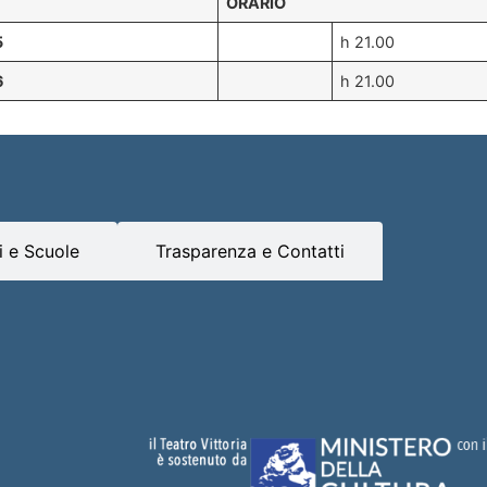
ORARIO
5
h 21.00
6
h 21.00
 e Scuole
Trasparenza e Contatti