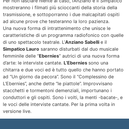
Per non lasciare niente al caso, l’Anziano e il Simpatico
mostreranno i filmati più scioccanti della storia della
trasmissione, e sottoporranno i due malcapitati ospiti
ad alcune prove che testeranno la loro pazienza.
Una nuova forma di intrattenimento che unisce le
caratteristiche di un programma radiofonico con quelle
di uno spettacolo teatrale. L’
Anziano Sabelli
e il
Simpatico Lauro
saranno disturbati dal duo musicale
femminile delle “
Ebernies
” autrici di una nuova forma
d’arte: le interviste cantate.
L’Ebernies
sono una
chitarra e due voci ed è tutto quello che hanno portato
ad “Un giorno da pecora”. Sono il “Complessino de
L’Ebernies”, anche dette “le piattole”. Improvvisano
stacchetti e tormentoni demenziali, importunano i
conduttori e gli ospiti. Sono i volti, la menti -bacate-, e
le voci delle interviste cantate. Per la prima volta in
versione live.