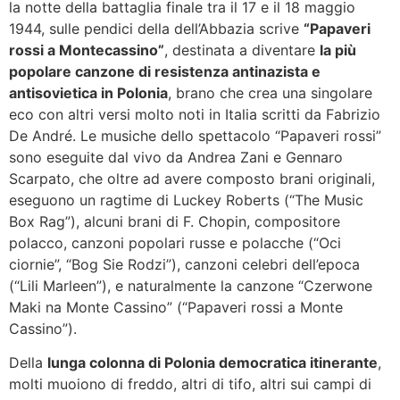
la notte della battaglia finale tra il 17 e il 18 maggio
1944, sulle pendici della dell’Abbazia scrive
“Papaveri
rossi a Montecassino”
, destinata a diventare
la più
popolare canzone di resistenza antinazista e
antisovietica in Polonia
, brano che crea una singolare
eco con altri versi molto noti in Italia scritti da Fabrizio
De André. Le musiche dello spettacolo “Papaveri rossi”
sono eseguite dal vivo da Andrea Zani e Gennaro
Scarpato, che oltre ad avere composto brani originali,
eseguono un ragtime di Luckey Roberts (“The Music
Box Rag”), alcuni brani di F. Chopin, compositore
polacco, canzoni popolari russe e polacche (“Oci
ciornie”, “Bog Sie Rodzi”), canzoni celebri dell’epoca
(“Lili Marleen”), e naturalmente la canzone “Czerwone
Maki na Monte Cassino” (“Papaveri rossi a Monte
Cassino”).
Della
lunga colonna di Polonia democratica itinerante
,
molti muoiono di freddo, altri di tifo, altri sui campi di