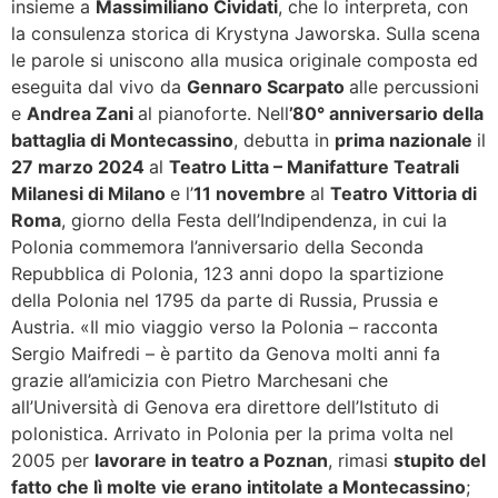
insieme a
Massimiliano Cividati
, che lo interpreta, con
la consulenza storica di Krystyna Jaworska. Sulla scena
le parole si uniscono alla musica originale composta ed
eseguita dal vivo da
Gennaro Scarpato
alle percussioni
e
Andrea Zani
al pianoforte. Nell
’80° anniversario della
battaglia di Montecassino
, debutta in
prima nazionale
il
27 marzo 2024
al
Teatro Litta – Manifatture Teatrali
Milanesi di Milano
e l’
11 novembre
al
Teatro Vittoria di
Roma
, giorno della Festa dell’Indipendenza, in cui la
Polonia commemora l’anniversario della Seconda
Repubblica di Polonia, 123 anni dopo la spartizione
della Polonia nel 1795 da parte di Russia, Prussia e
Austria. «Il mio viaggio verso la Polonia – racconta
Sergio Maifredi – è partito da Genova molti anni fa
grazie all’amicizia con Pietro Marchesani che
all’Università di Genova era direttore dell’Istituto di
polonistica. Arrivato in Polonia per la prima volta nel
2005 per
lavorare in teatro a Poznan
, rimasi
stupito del
fatto che lì molte vie erano intitolate a Montecassino
;