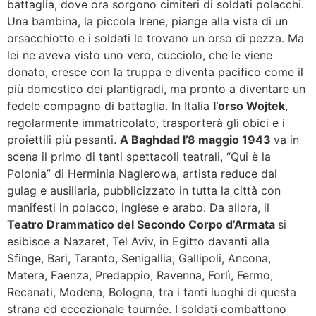
battaglia, dove ora sorgono cimiteri di soldati polacchi.
Una bambina, la piccola Irene, piange alla vista di un
orsacchiotto e i soldati le trovano un orso di pezza. Ma
lei ne aveva visto uno vero, cucciolo, che le viene
donato, cresce con la truppa e diventa pacifico come il
più domestico dei plantigradi, ma pronto a diventare un
fedele compagno di battaglia. In Italia
l’orso Wojtek
,
regolarmente immatricolato, trasporterà gli obici e i
proiettili più pesanti.
A Baghdad l’8 maggio 1943
va in
scena il primo di tanti spettacoli teatrali, “Qui è la
Polonia” di Herminia Naglerowa, artista reduce dal
gulag e ausiliaria, pubblicizzato in tutta la città con
manifesti in polacco, inglese e arabo. Da allora, il
Teatro Drammatico del Secondo Corpo d’Armata
si
esibisce a Nazaret, Tel Aviv, in Egitto davanti alla
Sfinge, Bari, Taranto, Senigallia, Gallipoli, Ancona,
Matera, Faenza, Predappio, Ravenna, Forlì, Fermo,
Recanati, Modena, Bologna, tra i tanti luoghi di questa
strana ed eccezionale tournée. I soldati combattono