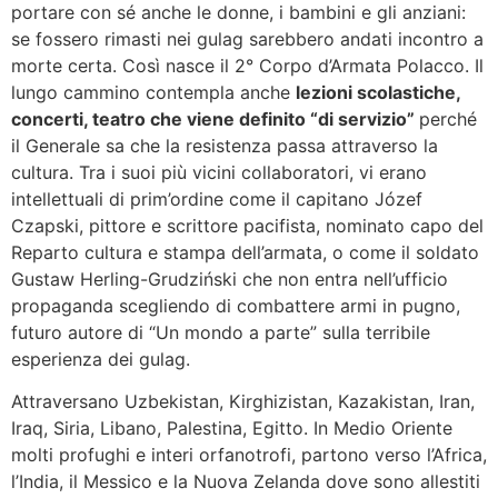
portare con sé anche le donne, i bambini e gli anziani:
se fossero rimasti nei gulag sarebbero andati incontro a
morte certa. Così nasce il 2° Corpo d’Armata Polacco. Il
lungo cammino contempla anche
lezioni scolastiche,
concerti, teatro che viene definito “di servizio”
perché
il Generale sa che la resistenza passa attraverso la
cultura. Tra i suoi più vicini collaboratori, vi erano
intellettuali di prim’ordine come il capitano Józef
Czapski, pittore e scrittore pacifista, nominato capo del
Reparto cultura e stampa dell’armata, o come il soldato
Gustaw Herling-Grudziński che non entra nell’ufficio
propaganda scegliendo di combattere armi in pugno,
futuro autore di “Un mondo a parte” sulla terribile
esperienza dei gulag.
Attraversano Uzbekistan, Kirghizistan, Kazakistan, Iran,
Iraq, Siria, Libano, Palestina, Egitto. In Medio Oriente
molti profughi e interi orfanotrofi, partono verso l’Africa,
l’India, il Messico e la Nuova Zelanda dove sono allestiti