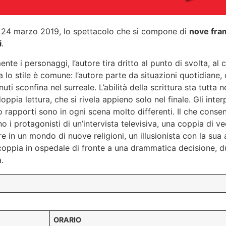
al 24 marzo 2019, lo spettacolo che si compone di
nove fra
i
.
te i personaggi, l’autore tira dritto al punto di svolta, al 
a lo stile è comune: l’autore parte da situazioni quotidiane, 
uti sconfina nel surreale. L’abilità della scrittura sta tutta 
oppia lettura, che si rivela appieno solo nel finale. Gli in
 rapporti sono in ogni scena molto differenti. Il che consente
 i protagonisti di un’intervista televisiva, una coppia di ve
e in un mondo di nuove religioni, un illusionista con la sua a
 coppia in ospedale di fronte a una drammatica decisione, du
.
ORARIO