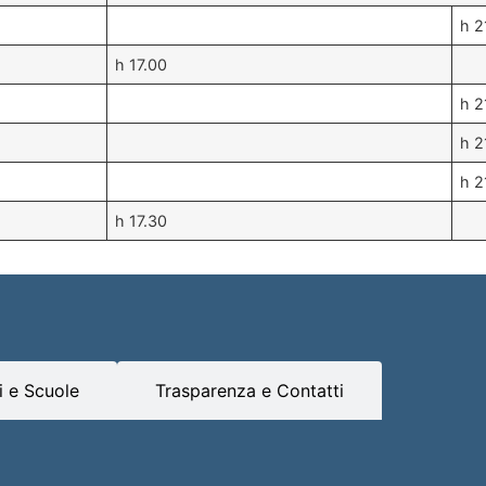
h 2
h 17.00
h 2
h 2
h 2
h 17.30
 e Scuole
Trasparenza e Contatti