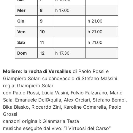
Mer
8
h 17.00
Gio
9
h 21.00
Ven
10
h 21.00
Sab
11
h 21.00
Dom
12
h 17.30
Molière: la recita di Versailles
di Paolo Rossi e
Giampiero Solari su canovaccio di Stefano Massini
regia: Giampiero Solari
con Paolo Rossi, Lucia Vasini, Fulvio Falzarano, Mario
Sala, Emanuele Dell’Aquila, Alex Orciari, Stefano Bembi,
Bika Blasko, Riccardo Zini, Karoline Comarella, Paolo
Grossi
canzoni originali: Gianmaria Testa
musiche eseguite dal vivo: “I Virtuosi del Carso”