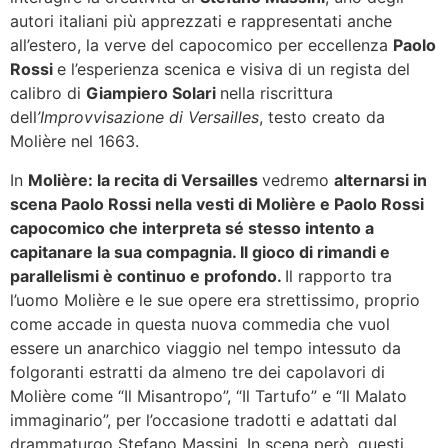
autori italiani più apprezzati e rappresentati anche
all’estero, la verve del capocomico per eccellenza
Paolo
Rossi
e l’esperienza scenica e visiva di un regista del
calibro di
Giampiero Solari
nella riscrittura
dell
’Improvvisazione di Versailles
, testo creato da
Molière nel 1663.
In
Molière: la recita di Versailles
vedremo
alternarsi in
scena Paolo Rossi nella vesti di Molière e Paolo Rossi
capocomico che interpreta sé stesso intento a
capitanare la sua compagnia. Il gioco di rimandi e
parallelismi è continuo e profondo.
Il rapporto tra
l’uomo Molière e le sue opere era strettissimo, proprio
come accade in questa nuova commedia che vuol
essere un anarchico viaggio nel tempo intessuto da
folgoranti estratti da almeno tre dei capolavori di
Molière come “Il Misantropo”, “Il Tartufo” e “Il Malato
immaginario”, per l’occasione tradotti e adattati dal
drammaturgo Stefano Massini. In scena però, questi