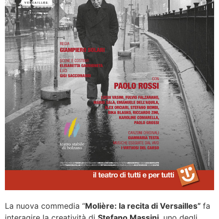
La nuova commedia “
Molière: la recita di Versailles”
fa
interagire la creatività di
Stefano Massini
, uno degli