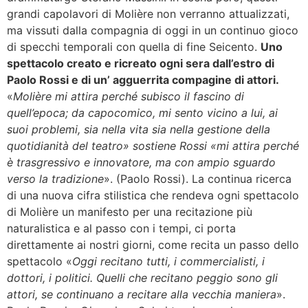
grandi capolavori di Molière non verranno attualizzati,
ma vissuti dalla compagnia di oggi in un continuo gioco
di specchi temporali con quella di fine Seicento.
Uno
spettacolo creato e ricreato ogni sera dall’estro di
Paolo Rossi e di un’ agguerrita compagine di attori.
«
Molière mi attira perché subisco il fascino di
quell’epoca; da capocomico, mi sento vicino a lui, ai
suoi problemi, sia nella vita sia nella gestione della
quotidianità del teatro» sostiene Rossi «mi attira perché
è trasgressivo e innovatore, ma con ampio sguardo
verso la tradizione
». (Paolo Rossi). La continua ricerca
di una nuova cifra stilistica che rendeva ogni spettacolo
di Molière un manifesto per una recitazione più
naturalistica e al passo con i tempi, ci porta
direttamente ai nostri giorni, come recita un passo dello
spettacolo «
Oggi recitano tutti, i commercialisti, i
dottori, i politici. Quelli che recitano peggio sono gli
attori, se continuano a recitare alla vecchia maniera
».