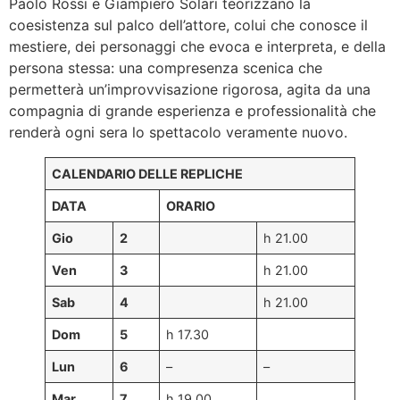
Paolo Rossi e Giampiero Solari teorizzano la
coesistenza sul palco dell’attore, colui che conosce il
mestiere, dei personaggi che evoca e interpreta, e della
persona stessa: una compresenza scenica che
permetterà un’improvvisazione rigorosa, agita da una
compagnia di grande esperienza e professionalità che
renderà ogni sera lo spettacolo veramente nuovo.
CALENDARIO DELLE REPLICHE
DATA
ORARIO
Gio
2
h 21.00
Ven
3
h 21.00
Sab
4
h 21.00
Dom
5
h 17.30
Lun
6
–
–
Mar
7
h 19.00