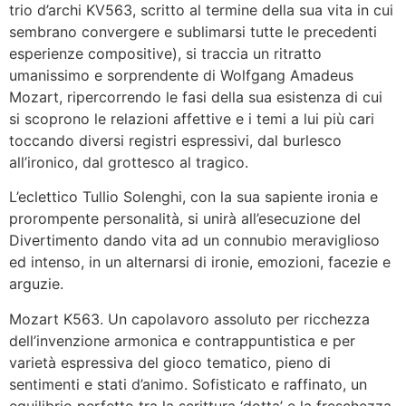
trio d’archi KV563, scritto al termine della sua vita in cui
sembrano convergere e sublimarsi tutte le precedenti
esperienze compositive), si traccia un ritratto
umanissimo e sorprendente di Wolfgang Amadeus
Mozart, ripercorrendo le fasi della sua esistenza di cui
si scoprono le relazioni affettive e i temi a lui più cari
toccando diversi registri espressivi, dal burlesco
all’ironico, dal grottesco al tragico.
L’eclettico Tullio Solenghi, con la sua sapiente ironia e
prorompente personalità, si unirà all’esecuzione del
Divertimento dando vita ad un connubio meraviglioso
ed intenso, in un alternarsi di ironie, emozioni, facezie e
arguzie.
Mozart K563. Un capolavoro assoluto per ricchezza
dell’invenzione armonica e contrappuntistica e per
varietà espressiva del gioco tematico, pieno di
sentimenti e stati d’animo. Sofisticato e raffinato, un
equilibrio perfetto tra la scrittura ‘dotta’ e la freschezza