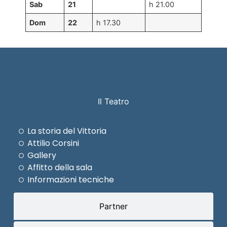
Sab
21
h 21.00
Dom
22
h 17.30
Il Teatro
La storia del Vittoria
Attilio Corsini
Gallery
Affitto della sala
Informazioni tecniche
Partner