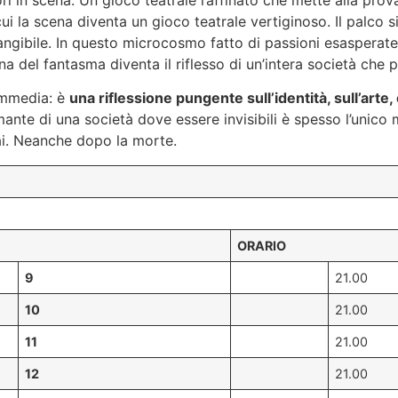
ori in scena. Un gioco teatrale raffinato che mette alla prov
 cui la scena diventa un gioco teatrale vertiginoso. Il palco
tangibile. In questo microcosmo fatto di passioni esasperate, 
ena del fantasma diventa il riflesso di un’intera società che
ommedia: è
una riflessione pungente sull’identità, sull’art
mante di una società dove essere invisibili è spesso l’unico 
ai. Neanche dopo la morte.
ORARIO
9
21.00
10
21.00
11
21.00
12
21.00