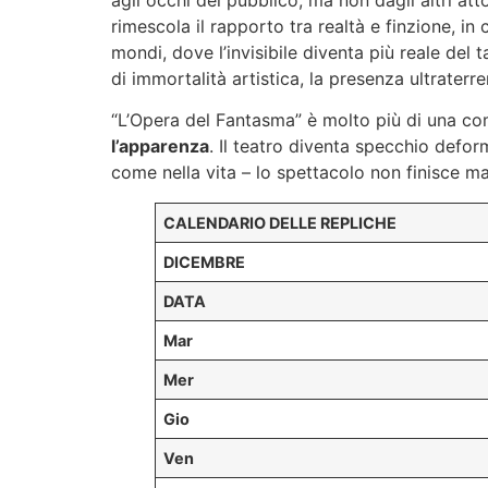
agli occhi del pubblico, ma non dagli altri att
rimescola il rapporto tra realtà e finzione, in
mondi, dove l’invisibile diventa più reale del 
di immortalità artistica, la presenza ultraterr
“L’Opera del Fantasma” è molto più di una c
l’apparenza
. Il teatro diventa specchio defor
come nella vita – lo spettacolo non finisce m
CALENDARIO DELLE REPLICHE
DICEMBRE
DATA
Mar
Mer
Gio
Ven