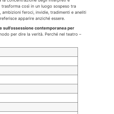
a la concentrazione degli interpreti e
 si trasforma così in un luogo sospeso tra
ambizioni feroci, invidie, tradimenti e aneliti
 preferisce apparire anziché essere.
e, e sull’ossessione contemporanea per
modo per dire la verità. Perché nel teatro –