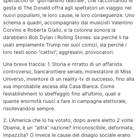
spettacolo di “giornalismo teatrale”, che raccontando le
gesta di The Donald offra agli spettatori un viaggio nei
nuovi populismi, le loro cause, le loro conseguenze. Uno
schema a quadri, accompagnato dai musicisti Valentino
Corvino e Roberta Giallo, e la colonna sonora la
darebbero Bob Dylan i Rolling Stones: sia perché li ha
usati ampiamente Trump nei suoi comizi, sia perché i
loro testi sono “cattivi”, aggressivi, provocatori.
Una breve traccia: 1. Storia e ritratto di un affarista
controverso, bancarottiere seriale, molestatore di Miss
Universo, inventore di un reality-tv di successo, fino alla
sua improbabile ascesa alla Casa Bianca. Come
l’establishment lo sbeffeggiò fino all’ultimo, quali e
quante enormità riuscì a fare in campagna elettorale,
risollevandosi sempre.
2. L’America che lo ha votato, dopo avere eletto 2 volte
Obama, è un’ “altra” nazione? irriconoscibile, deformata,
impazzita? O invece le cause del disagio sociale erano