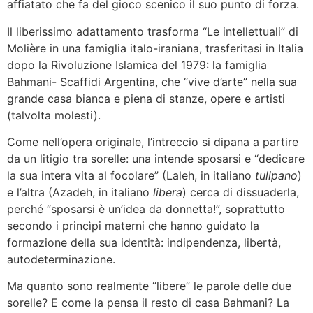
affiatato che fa del gioco scenico il suo punto di forza.
Il liberissimo adattamento trasforma “Le intellettuali” di
Molière in una famiglia italo-iraniana, trasferitasi in Italia
dopo la Rivoluzione Islamica del 1979: la famiglia
Bahmani- Scaffidi Argentina, che “vive d’arte” nella sua
grande casa bianca e piena di stanze, opere e artisti
(talvolta molesti).
Come nell’opera originale, l’intreccio si dipana a partire
da un litigio tra sorelle: una intende sposarsi e “dedicare
la sua intera vita al focolare” (Laleh, in italiano
tulipano
)
e l’altra (Azadeh, in italiano
libera
) cerca di dissuaderla,
perché “sposarsi è un’idea da donnetta!”, soprattutto
secondo i princìpi materni che hanno guidato la
formazione della sua identità: indipendenza, libertà,
autodeterminazione.
Ma quanto sono realmente “libere” le parole delle due
sorelle? E come la pensa il resto di casa Bahmani? La