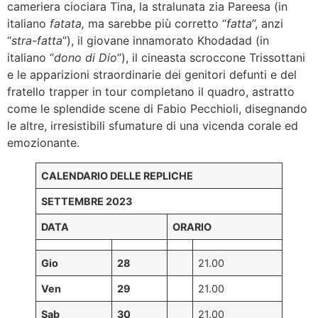
cameriera ciociara Tina, la stralunata zia Pareesa (in
italiano
fatata,
ma sarebbe più corretto “
fatta
”, anzi
“
stra-fatta
”), il giovane innamorato Khodadad (in
italiano “
dono di Dio
”), il cineasta scroccone Trissottani
e le apparizioni straordinarie dei genitori defunti e del
fratello trapper in tour completano il quadro, astratto
come le splendide scene di Fabio Pecchioli, disegnando
le altre, irresistibili sfumature di una vicenda corale ed
emozionante.
CALENDARIO DELLE REPLICHE
SETTEMBRE 2023
DATA
ORARIO
Gio
28
21.00
Ven
29
21.00
Sab
30
21.00