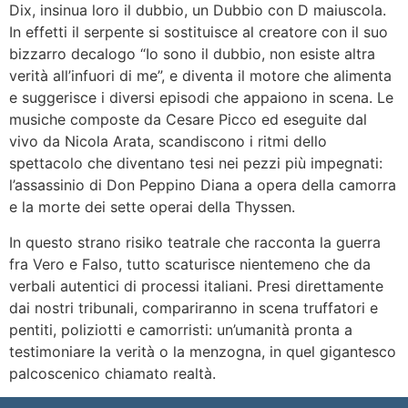
Dix, insinua loro il dubbio, un Dubbio con D maiuscola.
In effetti il serpente si sostituisce al creatore con il suo
bizzarro decalogo “Io sono il dubbio, non esiste altra
verità all’infuori di me”, e diventa il motore che alimenta
e suggerisce i diversi episodi che appaiono in scena. Le
musiche composte da Cesare Picco ed eseguite dal
vivo da Nicola Arata, scandiscono i ritmi dello
spettacolo che diventano tesi nei pezzi più impegnati:
l’assassinio di Don Peppino Diana a opera della camorra
e la morte dei sette operai della Thyssen.
In questo strano risiko teatrale che racconta la guerra
fra Vero e Falso, tutto scaturisce nientemeno che da
verbali autentici di processi italiani. Presi direttamente
dai nostri tribunali, compariranno in scena truffatori e
pentiti, poliziotti e camorristi: un’umanità pronta a
testimoniare la verità o la menzogna, in quel gigantesco
palcoscenico chiamato realtà.