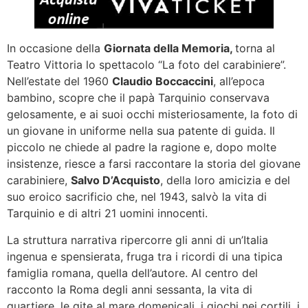
In occasione della
Giornata della Memoria,
torna al
Teatro Vittoria lo spettacolo “La foto del carabiniere”.
Nell’estate del 1960
Claudio Boccaccini
, all’epoca
bambino, scopre che il papà Tarquinio conservava
gelosamente, e ai suoi occhi misteriosamente, la foto di
un giovane in uniforme nella sua patente di guida. Il
piccolo ne chiede al padre la ragione e, dopo molte
insistenze, riesce a farsi raccontare la storia del giovane
carabiniere,
Salvo D’Acquisto
, della loro amicizia e del
suo eroico sacrificio che, nel 1943, salvò la vita di
Tarquinio e di altri 21 uomini innocenti.
La struttura narrativa ripercorre gli anni di un’Italia
ingenua e spensierata, fruga tra i ricordi di una tipica
famiglia romana, quella dell’autore. Al centro del
racconto la Roma degli anni sessanta, la vita di
quartiere, le gite al mare domenicali, i giochi nei cortili, i