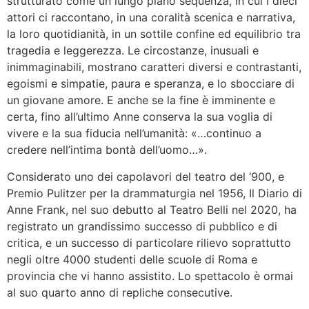
strutturato come un lungo piano sequenza, in cui i dieci
attori ci raccontano, in una coralità scenica e narrativa,
la loro quotidianità, in un sottile confine ed equilibrio tra
tragedia e leggerezza. Le circostanze, inusuali e
inimmaginabili, mostrano caratteri diversi e contrastanti,
egoismi e simpatie, paura e speranza, e lo sbocciare di
un giovane amore. E anche se la fine è imminente e
certa, fino all’ultimo Anne conserva la sua voglia di
vivere e la sua fiducia nell’umanità: «…continuo a
credere nell’intima bontà dell’uomo…».
Considerato uno dei capolavori del teatro del ‘900, e
Premio Pulitzer per la drammaturgia nel 1956, Il Diario di
Anne Frank, nel suo debutto al Teatro Belli nel 2020, ha
registrato un grandissimo successo di pubblico e di
critica, e un successo di particolare rilievo soprattutto
negli oltre 4000 studenti delle scuole di Roma e
provincia che vi hanno assistito. Lo spettacolo è ormai
al suo quarto anno di repliche consecutive.