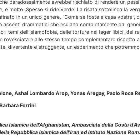
che paradossalmente avrebbe rischiato di rendere un pessim
e, e molto. Spesso si ride verde. La risata sottolinea la ve
finato in un unico genere. “Come se foste a casa vostra”, 
ta accenti drammatici che esulano completamente dal gener
o i temi dell’islamofobia, delle torture nei lager libici, del r
ve rovesciata e allo stesso tempo complementare rispetto al
te, divertente e struggente, un esperimento che potremmo 
elone,
Ashai Lombardo Arop, Yonas Aregay, Paolo Roca R
Barbara Ferrini
ca Islamica dell’Afghanistan, Ambasciata della Costa d’Av
della Repubblica Islamica dell’Iran ed Istituto Nazione Rom