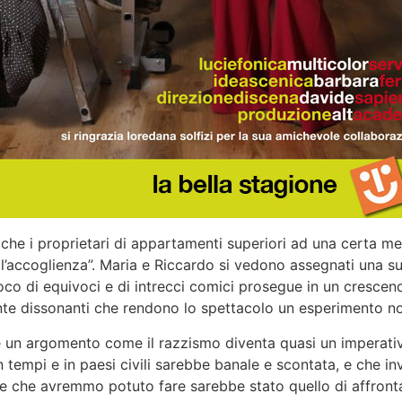
che i proprietari di appartamenti superiori ad una certa me
ll’accoglienza”. Maria e Riccardo si vedono assegnati una 
gioco di equivoci e di intrecci comici prosegue in un cresce
nte dissonanti che rendono lo spettacolo un esperimento no
 un argomento come il razzismo diventa quasi un imperativo
n tempi e in paesi civili sarebbe banale e scontata, e che
nde che avremmo potuto fare sarebbe stato quello di affronta