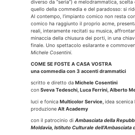
diverso da “seria”) e melodrammatica, scelta 
quello della commedia e del paradosso: si rid
Al contempo, l’impianto comico non resta con
comico ha raggiunto il proprio acme, presen
reali, interamente recitati su musica, affrontan
minaccia della chiusura dei porti, in una chia
finale. Uno spettacolo esilarante e commoven
Michele Cosentini.
COME SE FOSTE A CASA VOSTRA
una commedia con 3 accenti drammatici
scritto e diretto da
Michele Cosentini
con
Sveva Tedeschi, Luca Ferrini, Alberto M
luci e fonica
Multicolor Service,
idea scenica
produzione
Alt Academy
con il patrocinio di
Ambasciata della Repubbli
Moldavia, Istituto Culturale dell’Ambasciata 