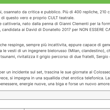
i, osannato da critica e pubblico. Più di 400 repliche, 210 c
 di questo vero e proprio CULT teatrale.
e cattiveria, nato dalla penna di Gianni Clementi per la form
o, candidata ai David di Donatello 2017 per NON ESSERE CA
e respinge, sempre più incattivita, eppure capace di gener
a le vesti di un ingegnere bielorusso (Milan, clandestino), c
tsunami, rivitalizza il grigio percorso di due fratelli, Sergio
per un incidente sul set, trascina le sue giornate al Colosse
invece, si impegna in una squallida chat erotica telefonica.
benessere, energie nuove, una biga e forse un nuovo amore. 