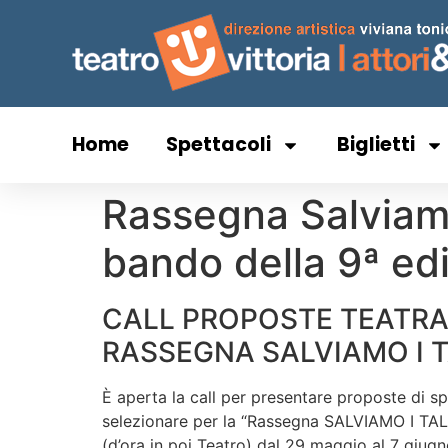
Home
Spettacoli
Biglietti
Rassegna Salviamo i
bando della 9ª ed
CALL PROPOSTE TEATRA
RASSEGNA SALVIAMO I TA
È aperta la call per presentare proposte di s
selezionare per la “Rassegna SALVIAMO I TALE
(d’ora in poi Teatro) dal 29 maggio al 7 giugn