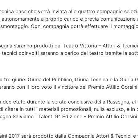
tecnica base che verrà inviata alle quattro compagnie selez
o autonomamente a proprio carico e previa comunicazione al
smontaggio. Ogni compagnia potrà effettuare il montaggio s
gna saranno prodotti dal Teatro Vittoria – Attori & Tecnici. 
e tecnici coinvolti saranno a carico del teatro tramite la sot
da tre giurie: Giuria del Pubblico, Giuria Tecnica e la Giuria
anno con il loro voto il vincitore del Premio Attilio Corsini 2
arà decretato durante la serata conclusiva della Rassegna, al
i citare in tutti i materiali promozionali, nulla escluso, e in
gna Salviamo i Talenti 9^ Edizione – Premio Attilio Corsini
sini 2017 sarà prodotto dalla Compagnia Attori & Tecnici e 