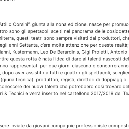
lio Corsini”, giunta alla nona edizione, nasce per promuover
ttro sono gli spettacoli scelti nel panorama delle cosiddett
ghilterra, questi teatri sono sempre visitati dai produttori, c
negli anni Settanta, c’era molta attenzione per queste realtà
Nanni, Kustermann, Leo De Berardinis, Gigi Proietti, Antonio
ire questa rotta è nata l’idea di dare ai talenti nascosti d
rranno rappresentati per due giorni ciascuno e concorreranno 
opo aver assistito a tutti e quattro gli spettacoli, sceglierà
(giuria tecnica): produttori, registi, direttori di doppiaggio, d
 conoscere dei nuovi talenti che potrebbero così trovare de
 & Tecnici e verrà inserito nel cartellone 2017/2018 del Tea
ssere inviate da giovani compagnie professioniste composte d