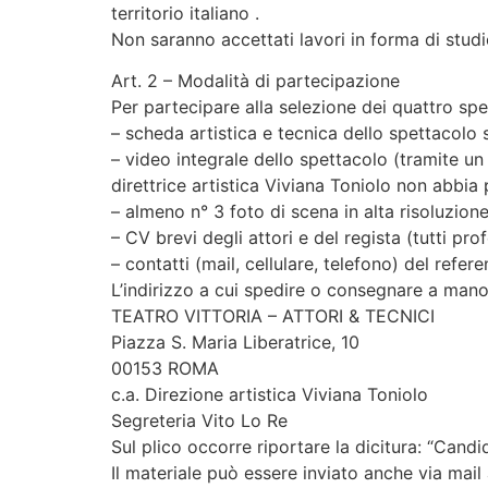
territorio italiano .
Non saranno accettati lavori in forma di stud
Art. 2 – Modalità di partecipazione
Per partecipare alla selezione dei quattro spet
– scheda artistica e tecnica dello spettacolo s
– video integrale dello spettacolo (tramite un
direttrice artistica Viviana Toniolo non abbia
– almeno n° 3 foto di scena in alta risoluzione
– CV brevi degli attori e del regista (tutti pr
– contatti (mail, cellulare, telefono) del refer
L’indirizzo a cui spedire o consegnare a mano 
TEATRO VITTORIA – ATTORI & TECNICI
Piazza S. Maria Liberatrice, 10
00153 ROMA
c.a. Direzione artistica Viviana Toniolo
Segreteria Vito Lo Re
Sul plico occorre riportare la dicitura: “Cand
Il materiale può essere inviato anche via mail 