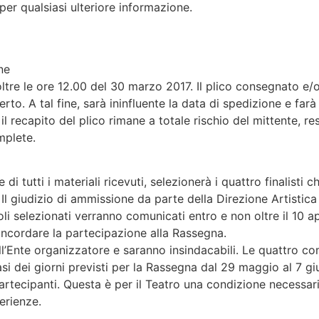
 per qualsiasi ulteriore informazione.
ne
oltre le ore 12.00 del 30 marzo 2017. Il plico consegnato e/o
rto. A tal fine, sarà ininfluente la data di spedizione e farà
il recapito del plico rimane a totale rischio del mittente, r
mplete.
 di tutti i materiali ricevuti, selezionerà i quattro finalisti
Il giudizio di ammissione da parte della Direzione Artistica 
oli selezionati verranno comunicati entro e non oltre il 10 a
concordare la partecipazione alla Rassegna.
all’Ente organizzatore e saranno insindacabili. Le quattro 
asi dei giorni previsti per la Rassegna dal 29 maggio al 7 gi
partecipanti. Questa è per il Teatro una condizione necessari
erienze.