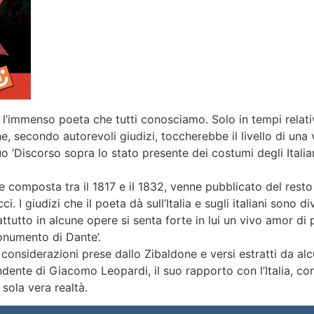
l’immenso poeta che tutti conosciamo. Solo in tempi relati
e, secondo autorevoli giudizi, toccherebbe il livello di una
suo ‘Discorso sopra lo stato presente dei costumi degli Itali
 composta tra il 1817 e il 1832, venne pubblicato del resto 
 I giudizi che il poeta dà sull’Italia e sugli italiani sono d
attutto in alcune opere si senta forte in lui un vivo amor d
 monumento di Dante’.
nsiderazioni prese dallo Zibaldone e versi estratti da alcun
ente di Giacomo Leopardi, il suo rapporto con l’Italia, con l
sola vera realtà.