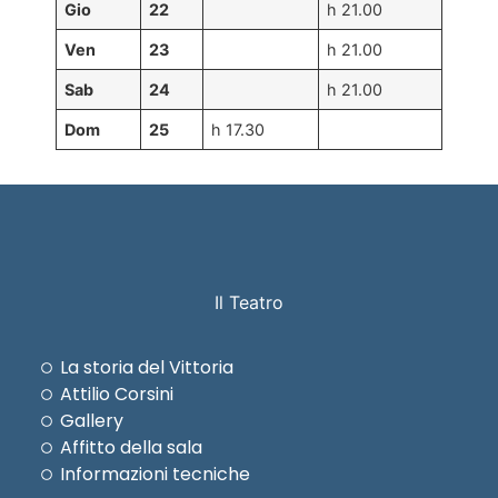
Gio
22
h 21.00
Ven
23
h 21.00
Sab
24
h 21.00
Dom
25
h 17.30
Il Teatro
La storia del Vittoria
Attilio Corsini
Gallery
Affitto della sala
Informazioni tecniche