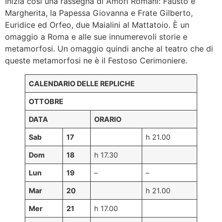
Inizia così una rassegna di Amori Romani: Fausto e
Margherita, la Papessa Giovanna e Frate Gilberto,
Euridice ed Orfeo, due Maialini al Mattatoio. È un
omaggio a Roma e alle sue innumerevoli storie e
metamorfosi. Un omaggio quindi anche al teatro che di
queste metamorfosi ne è il Festoso Cerimoniere.
CALENDARIO DELLE REPLICHE
OTTOBRE
DATA
ORARIO
Sab
17
h 21.00
Dom
18
h 17.30
Lun
19
–
–
Mar
20
h 21.00
Mer
21
h 17.00