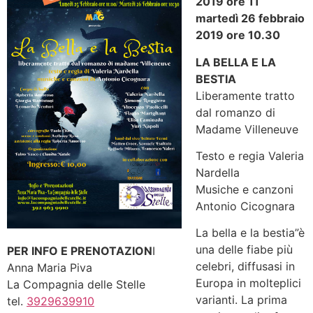
2019 ore 11
martedì 26 febbraio
2019 ore 10.30
LA BELLA E LA
BESTIA
Liberamente tratto
dal romanzo di
Madame Villeneuve
Testo e regia Valeria
Nardella
Musiche e canzoni
Antonio Cicognara
La bella e la bestia”è
una delle fiabe più
PER INFO E PRENOTAZION
I
celebri, diffusasi in
Anna Maria Piva
Europa in molteplici
La Compagnia delle Stelle
varianti. La prima
tel.
3929639910