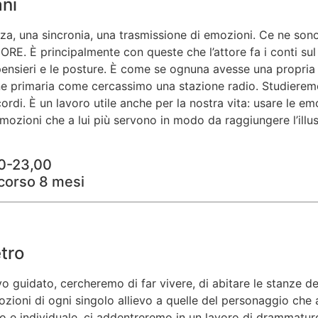
ani
nza, una sincronia, una trasmissione di emozioni. Ce ne son
 È principalmente con queste che l’attore fa i conti sul 
i pensieri e le posture. È come se ognuna avesse una propri
e primaria come cercassimo una stazione radio. Studierem
rdi. È un lavoro utile anche per la nostra vita: usare le em
zioni che a lui più servono in modo da raggiungere l’illusi
00-23,00
 corso 8 mesi
etro
guidato, cercheremo di far vivere, di abitare le stanze del
emozioni di ogni singolo allievo a quelle del personaggio c
ppo e individuale, ci addentreremo in un lavoro di drammatur