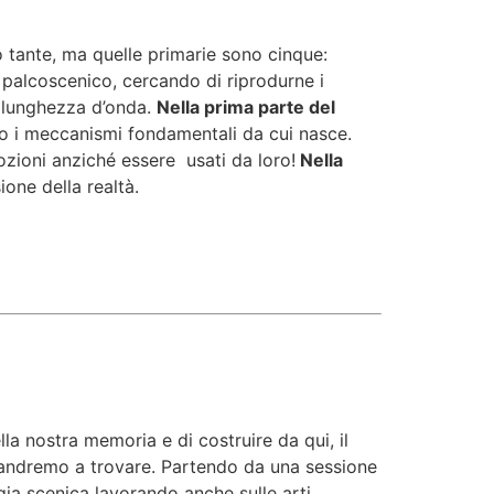
o tante, ma quelle primarie sono cinque:
palcoscenico, cercando di riprodurne i
a lunghezza d’onda.
Nella prima parte del
o i meccanismi fondamentali da cui nasce.
ozioni anziché essere usati da loro!
Nella
one della realtà.
la nostra memoria e di costruire da qui, il
he andremo a trovare. Partendo da una sessione
gia scenica lavorando anche sulle arti