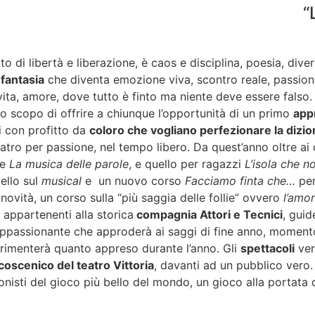
“
to di libertà e liberazione, è caos e disciplina, poesia, div
a
fantasia
che diventa emozione viva, scontro reale, passione
vita, amore, dove tutto è finto ma niente deve essere falso. 
lo scopo di offrire a chiunque l’opportunità di un primo
app
ti con profitto da
coloro che vogliano perfezionare la dizio
eatro per passione, nel tempo libero. Da quest’anno oltre ai 
e
La musica delle parole
, e quello per ragazzi
L’isola che n
ello sul
musical
e un nuovo corso
Facciamo finta che…
per
 novità, un corso sulla “più saggia delle follie” ovvero
l’amo
i appartenenti alla storica
compagnia Attori e Tecnici
, guid
appassionante che approderà ai saggi di fine anno, moment
erimenterà quanto appreso durante l’anno. Gli
spettacoli
ver
coscenico del teatro Vittoria
, davanti ad un pubblico vero. 
nisti del gioco più bello del mondo, un gioco alla portata di