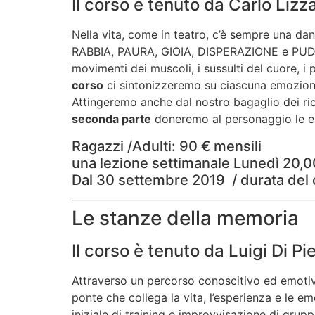
Il corso è tenuto da Carlo Lizz
Nella vita, come in teatro, c’è sempre una da
RABBIA, PAURA, GIOIA, DISPERAZIONE e PUDORE.
movimenti dei muscoli, i sussulti del cuore, 
corso
ci sintonizzeremo su ciascuna emozion
Attingeremo anche dal nostro bagaglio dei rico
seconda parte
doneremo al personaggio le emo
Ragazzi /Adulti: 90 € mensili
una lezione settimanale Lunedì 20,
Dal 30 settembre 2019 / durata del
Le stanze della memoria
Il corso è tenuto da Luigi Di Pi
Attraverso un percorso conoscitivo ed emotivo 
ponte che collega la vita, l’esperienza e le 
iniziale di training e improvvisazione di gru