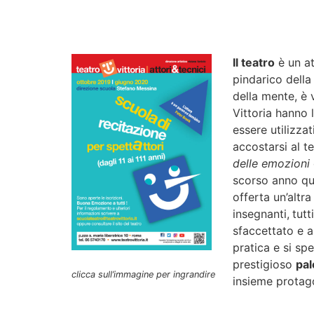
Il teatro
è un at
pindarico dell
della mente, è 
Vittoria hanno 
essere utilizza
accostarsi al t
delle emozioni
scorso anno qu
offerta un’altra
insegnanti,
tutt
sfaccettato e 
pratica e si sp
prestigioso
pal
clicca sull’immagine per ingrandire
insieme protago