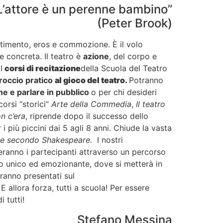
L’attore è un perenne bambino”
(Peter Brook)
ertimento, eros e commozione. È il volo
 concreta. Il teatro è
azione
, del corpo e
I
corsi di recitazione
della Scuola del Teatro
roccio pratico
al gioco del teatro.
Potranno
ne e parlare in pubblico
o per chi desideri
corsi “storici”
Arte della Commedia
,
Il teatro
on c’era
, riprende dopo il successo dello
 i più piccini dai 5 agli 8 anni. Chiude la vasta
re secondo Shakespeare.
I nostri
eranno i partecipanti attraverso un percorso
o unico ed emozionante, dove si metterà in
ranno presentati sul
E allora forza, tutti a scuola! Per essere
 tutti!
Stefano Messina