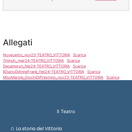
Allegati
Novecento_nov23-TEATRO_VITTORIA
Scarica
7minuti_mar24-TEATRO_VITTORIA
Scarica
Decameron_feb24-TEATRO_VITTORIA
Scarica
IlDiarioDiAnneFrank_feb24-TEATRO_VITTORIA
Scarica
MissMarple_GiochiDiPrestigio_nov23-TEATRO_VITTORIA
Scarica
Il Teatro
La storia del Vittoria