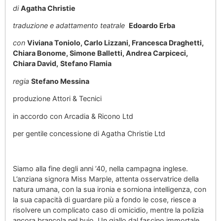
di
Agatha Christie
traduzione e adattamento teatrale
Edoardo Erba
con
Viviana Toniolo, Carlo Lizzani, Francesca Draghetti,
Chiara Bonome, Simone Balletti, Andrea Carpiceci,
Chiara David,
Stefano Flamia
regia
Stefano Messina
produzione Attori & Tecnici
in accordo con Arcadia & Ricono Ltd
per gentile concessione di Agatha Christie Ltd
Siamo alla fine degli anni ’40, nella campagna inglese.
L’anziana signora Miss Marple, attenta osservatrice della
natura umana, con la sua ironia e sorniona intelligenza, con
la sua capacità di guardare più a fondo le cose, riesce a
risolvere un complicato caso di omicidio, mentre la polizia
ancora brancola nel buio. Un giallo dal fascino immortale