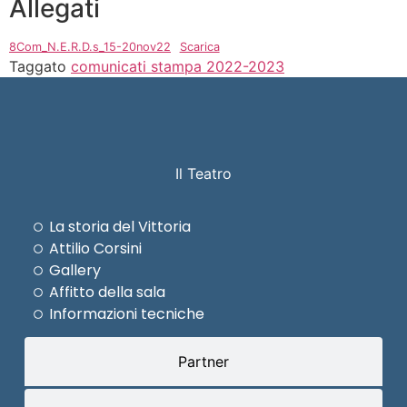
Allegati
8Com_N.E.R.D.s_15-20nov22
Scarica
Taggato
comunicati stampa 2022-2023
Il Teatro
La storia del Vittoria
Attilio Corsini
Gallery
Affitto della sala
Informazioni tecniche
Partner