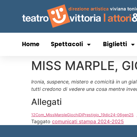
Home
Spettacoli
Biglietti
MISS MARPLE, GI
Ironia, suspence, mistero e comicità in un gi
tutti credono di vedere una cosa mentre invec
Allegati
12Com_MissMarpleGiochiDiPrestigio_19dic24-06gen25
Taggato
comunicati stampa 2024-2025