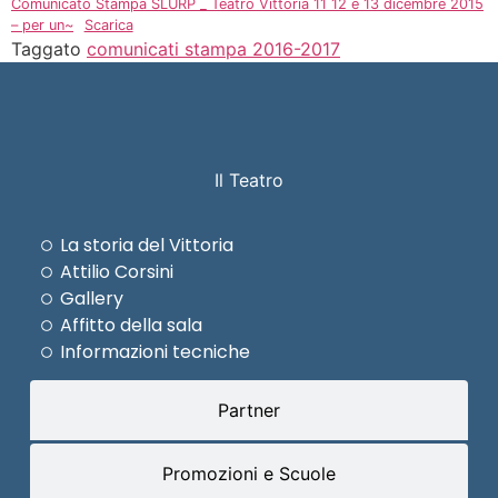
Comunicato Stampa SLURP _ Teatro Vittoria 11 12 e 13 dicembre 2015
– per un~
Scarica
Taggato
comunicati stampa 2016-2017
Il Teatro
La storia del Vittoria
Attilio Corsini
Gallery
Affitto della sala
Informazioni tecniche
Partner
Promozioni e Scuole