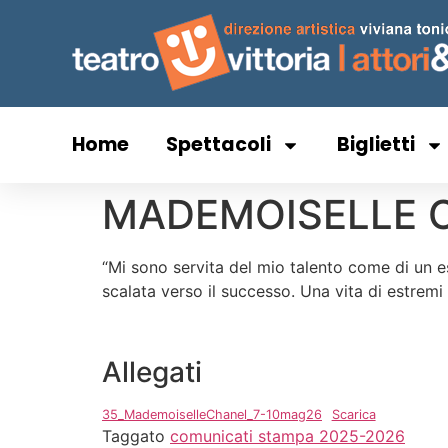
Home
Spettacoli
Biglietti
MADEMOISELLE 
“Mi sono servita del mio talento come di un esp
scalata verso il successo. Una vita di estremi 
Allegati
35_MademoiselleChanel_7-10mag26
Scarica
Taggato
comunicati stampa 2025-2026