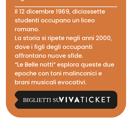
Il 12 dicembre 1969, diciassette
studenti occupano un liceo
romano.
La storia si ripete negli anni 2000,
dove i figli degli occupanti
affrontano nuove sfide.
“Le Belle notti” esplora queste due
epoche con toni malinconici e
brani musicali evocativi.