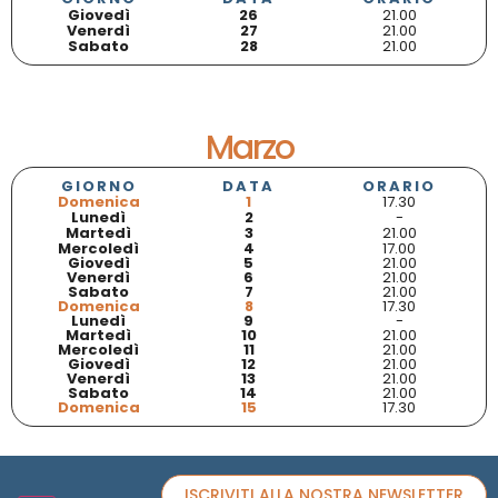
Giovedì
26
21.00
Venerdì
27
21.00
Sabato
28
21.00
Marzo
GIORNO
DATA
ORARIO
Domenica
1
17.30
Lunedì
2
-
Martedì
3
21.00
Mercoledì
4
17.00
Giovedì
5
21.00
Venerdì
6
21.00
Sabato
7
21.00
Domenica
8
17.30
Lunedì
9
-
Martedì
10
21.00
Mercoledì
11
21.00
Giovedì
12
21.00
Venerdì
13
21.00
Sabato
14
21.00
Domenica
15
17.30
ISCRIVITI ALLA NOSTRA NEWSLETTER