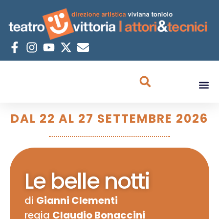
DAL 22 AL 27 SETTEMBRE 2026
Le belle notti
di
Gianni Clementi
regia
Claudio Bonaccini