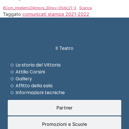
8Com_IntellettoDAmore_30nov-05dic21-3
Scarica
Taggato
comunicati stampa 2021-2022
Il Teatro
La storia del Vittoria
Attilio Corsini
Gallery
Affitto della sala
Informazioni tecniche
Partner
Promozioni e Scuole