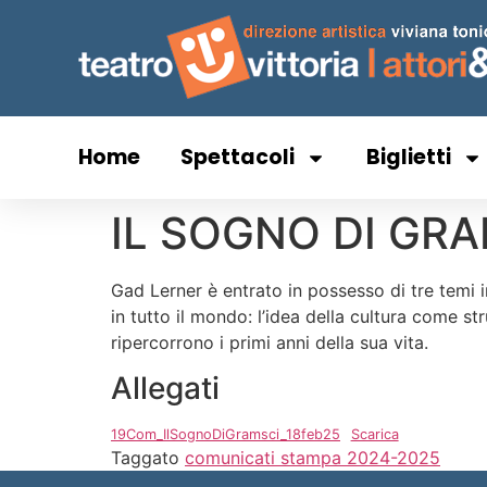
Home
Spettacoli
Biglietti
IL SOGNO DI GRAMSC
Gad Lerner è entrato in possesso di tre temi in
in tutto il mondo: l’idea della cultura come s
ripercorrono i primi anni della sua vita.
Allegati
19Com_IlSognoDiGramsci_18feb25
Scarica
Taggato
comunicati stampa 2024-2025