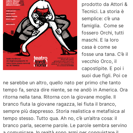
prodotto da Attori &
Tecnici. La storia è
semplice: c’è una
famiglia. Come se
fossero Orchi, tutti
maschi. E la loro
casa è come se
fosse una tana. C’è il
vecchio Orco, il
capostipite. E poi i
suoi due figli. Poi ce
ne sarebbe un altro, quello nato per primo che tanto
tempo fa, senza dire niente, se ne andò in America. Ora
ritorna nella tana. Ritorna con la giovane moglie. Il
branco fiuta la giovane ragazza, lei fiuta il branco,
sempre più dappresso. Storia realistica e metafisica al
tempo stesso. Tutto qua. Ah no, c’è un’altra cosa: il
branco parla, secerne parole. Le parole sembra servino
a comunicare. In realtà sono armi per conquistare il