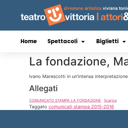
Home
Spettacoli
Biglietti
La fondazione, Ma
Ivano Marescotti in un’intensa interpretazione 
Allegati
COMUNICATO STAMPA LA FONDAZIONE
Scarica
Taggato
comunicati stampa 2015-2016